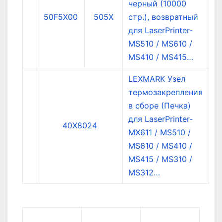
черный (10000
50F5X00
505X
стр.), возвратный
для LaserPrinter-
MS510 / MS610 /
MS410 / MS415…
LEXMARK Узел
термозакрепления
в сборе (Печка)
для LaserPrinter-
40X8024
MX611 / MS510 /
MS610 / MS410 /
MS415 / MS310 /
MS312…