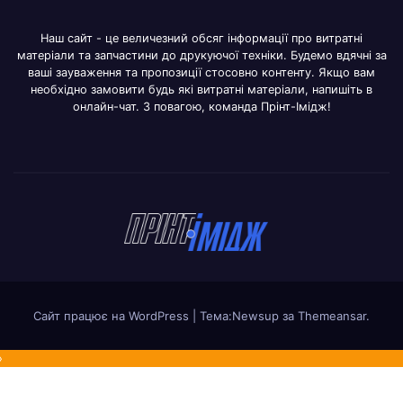
Наш сайт - це величезний обсяг інформації про витратні
матеріали та запчастини до друкуючої техніки. Будемо вдячні за
ваші зауваження та пропозиції стосовно контенту. Якщо вам
необхідно замовити будь які витратні матеріали, напишіть в
онлайн-чат. З повагою, команда Прінт-Імідж!
Сайт працює на WordPress
|
Тема:Newsup за
Themeansar
.
»