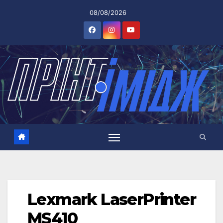
Перейти
08/08/2026
до
вмісту
Lexmark LaserPrinter
MS410