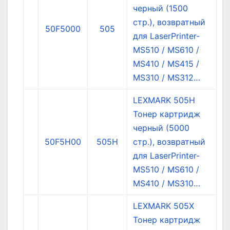
черный (1500
стр.), возвратный
50F5000
505
для LaserPrinter-
MS510 / MS610 /
MS410 / MS415 /
MS310 / MS312…
LEXMARK 505H
Тонер картридж
черный (5000
50F5H00
505H
стр.), возвратный
для LaserPrinter-
MS510 / MS610 /
MS410 / MS310…
LEXMARK 505X
Тонер картридж