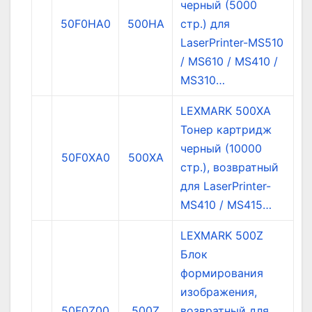
черный (5000
50F0HA0
500HA
стр.) для
LaserPrinter-MS510
/ MS610 / MS410 /
MS310…
LEXMARK 500XA
Тонер картридж
черный (10000
50F0XA0
500XA
стр.), возвратный
для LaserPrinter-
MS410 / MS415…
LEXMARK 500Z
Блок
формирования
изображения,
50F0Z00
500Z
возвратный для