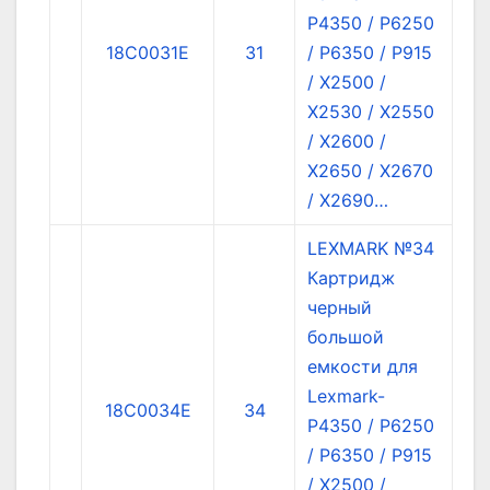
P4350 / P6250
18C0031E
31
/ P6350 / P915
/ X2500 /
X2530 / X2550
/ X2600 /
X2650 / X2670
/ X2690…
LEXMARK №34
Картридж
черный
большой
емкости для
Lexmark-
18C0034E
34
P4350 / P6250
/ P6350 / P915
/ X2500 /