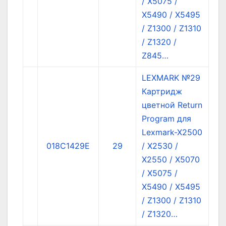
/ X5075 /
X5490 / X5495
/ Z1300 / Z1310
/ Z1320 /
Z845…
LEXMARK №29
Картридж
цветной Return
Program для
Lexmark-X2500
018C1429E
29
/ X2530 /
X2550 / X5070
/ X5075 /
X5490 / X5495
/ Z1300 / Z1310
/ Z1320…