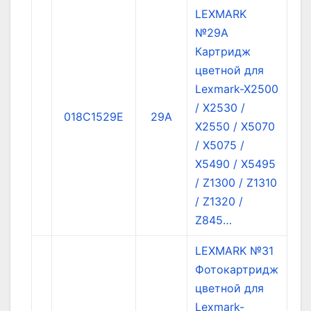
LEXMARK
№29A
Картридж
цветной для
Lexmark-X2500
/ X2530 /
018C1529E
29A
X2550 / X5070
/ X5075 /
X5490 / X5495
/ Z1300 / Z1310
/ Z1320 /
Z845…
LEXMARK №31
Фотокартридж
цветной для
Lexmark-