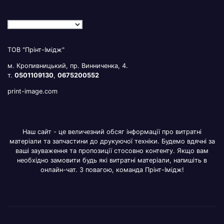
ТОВ "Прінт-Імідж"
м. Кропивницький, пр. Винниченка, 4.
т.
0501109130
,
0675200552
print-image.com
Наш сайт - це величезний обсяг інформації про витратні
матеріали та запчастини до друкуючої техніки. Будемо вдячні за
ваші зауваження та пропозиції стосовно контенту. Якщо вам
необхідно замовити будь які витратні матеріали, напишіть в
онлайн-чат. З повагою, команда Прінт-Імідж!