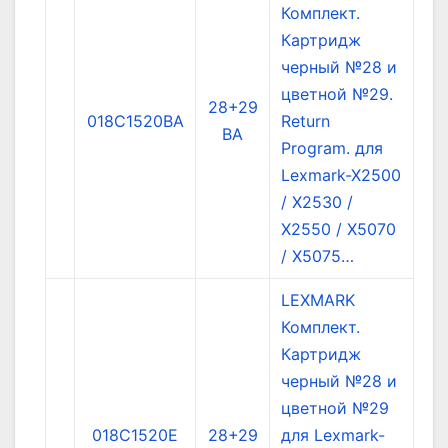
Комплект.
Картридж
черный №28 и
цветной №29.
28+29
018C1520BA
Return
BA
Program. для
Lexmark-X2500
/ X2530 /
X2550 / X5070
/ X5075…
LEXMARK
Комплект.
Картридж
черный №28 и
цветной №29
018C1520E
28+29
для Lexmark-