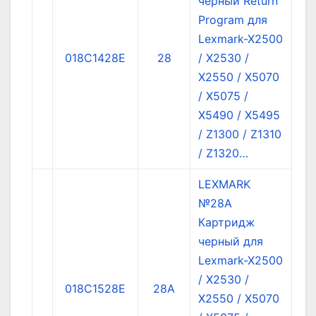
черный Return
Program для
Lexmark-X2500
018C1428E
28
/ X2530 /
X2550 / X5070
/ X5075 /
X5490 / X5495
/ Z1300 / Z1310
/ Z1320…
LEXMARK
№28A
Картридж
черный для
Lexmark-X2500
/ X2530 /
018C1528E
28A
X2550 / X5070