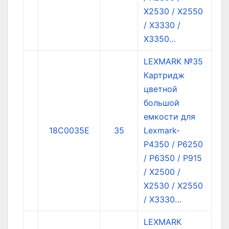
X2530 / X2550
/ X3330 /
X3350…
LEXMARK №35
Картридж
цветной
большой
емкости для
18C0035E
35
Lexmark-
P4350 / P6250
/ P6350 / P915
/ X2500 /
X2530 / X2550
/ X3330…
LEXMARK