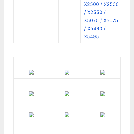
X2500 / X2530
/ X2550 /
X5070 / X5075
/ X5490 /
X5495…